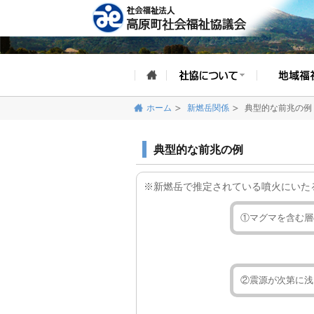
ホーム
新燃岳関係
典型的な前兆の例
典型的な前兆の例
※新燃岳で推定されている噴火にいた
①マグマを含む層
②震源が次第に浅