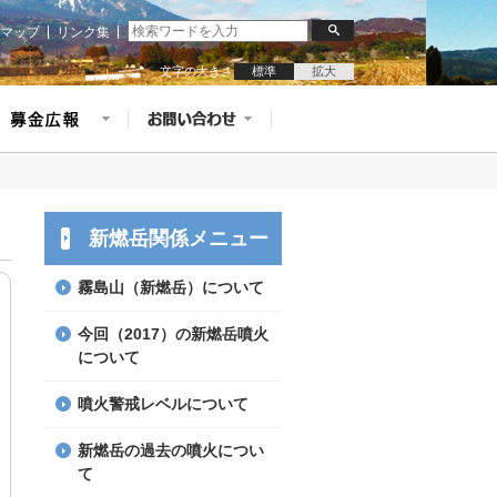
マップ
リンク集
文字の大きさ
標準
拡大
新燃岳関係メニュー
霧島山（新燃岳）について
今回（2017）の新燃岳噴火
について
噴火警戒レベルについて
新燃岳の過去の噴火につい
て